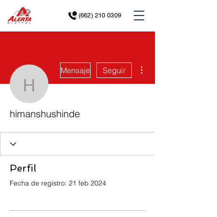
(662) 210 0309
Más acciones
Mensaje
Seguir
himanshushinde
himanshushinde
Perfil
Fecha de registro: 21 feb 2024