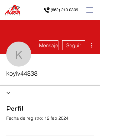
(662) 210 0309
Más acciones
Mensaje
Seguir
koyiv44838
koyiv44838
Perfil
Fecha de registro: 12 feb 2024